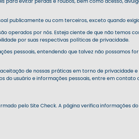
​​para evitar perdas e roubos, bem como acesso, divulga
al publicamente ou com terceiros, exceto quando exigido
o são operados por nós. Esteja ciente de que não temos c
lidade por suas respectivas políticas de privacidade.
rmações pessoais, entendendo que talvez não possamos for
aceitação de nossas práticas em torno de privacidade e
s do usuário e informações pessoais, entre em contato 
formado pelo
Site Check
. A página verifica informações do 