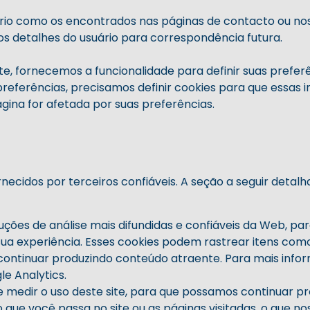
io como os encontrados nas páginas de contacto ou nos
s detalhes do usuário para correspondência futura.
e, fornecemos a funcionalidade para definir suas prefer
referências, precisamos definir cookies para que essas
na for afetada por suas preferências.
cidos por terceiros confiáveis. A seção a seguir detalha
uções de análise mais difundidas e confiáveis ​​da Web, pa
ua experiência. Esses cookies podem rastrear itens co
s continuar produzindo conteúdo atraente. Para mais inf
le Analytics.
 e medir o uso deste site, para que possamos continuar p
que você passa no site ou as páginas visitadas, o que n